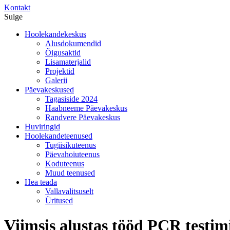
Kontakt
Sulge
Hoolekandekeskus
Alusdokumendid
Õigusaktid
Lisamaterjalid
Projektid
Galerii
Päevakeskused
Tagasiside 2024
Haabneeme Päevakeskus
Randvere Päevakeskus
Huviringid
Hoolekandeteenused
Tugiisikuteenus
Päevahoiuteenus
Koduteenus
Muud teenused
Hea teada
Vallavalitsuselt
Üritused
Viimsis alustas tööd PCR testi