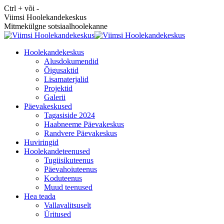
Skip
Ctrl + või -
to
Viimsi Hoolekandekeskus
content
Mitmekülgne sotsiaalhoolekanne
Hoolekandekeskus
Alusdokumendid
Õigusaktid
Lisamaterjalid
Projektid
Galerii
Päevakeskused
Tagasiside 2024
Haabneeme Päevakeskus
Randvere Päevakeskus
Huviringid
Hoolekandeteenused
Tugiisikuteenus
Päevahoiuteenus
Koduteenus
Muud teenused
Hea teada
Vallavalitsuselt
Üritused