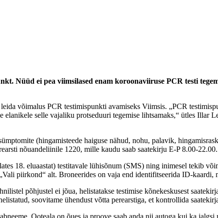
nkt. Nüüd ei pea viimsilased enam koroonaviiruse PCR testi tegem
ga leida võimalus PCR testimispunkti avamiseks Viimsis. „PCR testimisp
le elanikele selle vajaliku protseduuri tegemise lihtsamaks,“ ütles Illa
ussümptomite (hingamisteede haiguse nähud, nohu, palavik, hingamisrask
erearsti nõuandeliinile 1220, mille kaudu saab saatekirju E-P 8.00-22.00.
(alates 18. eluaastat) testitavale lühisõnum (SMS) ning inimesel tekib v
Vali piirkond“ alt. Broneerides on vaja end identifitseerida ID-kaardi, 
nilistel põhjustel ei jõua, helistatakse testimise kõnekeskusest saateki
istatud, soovitame ühendust võtta perearstiga, et kontrollida saatekirja
aabneeme. Ooteala on õues ja proove saab anda nii autoga kui ka jalgsi