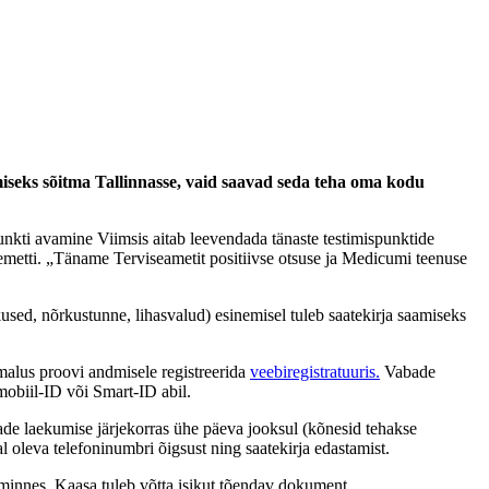
iseks sõitma Tallinnasse, vaid saavad seda teha oma kodu
unkti avamine Viimsis aitab leevendada tänaste testimispunktide
r Lemetti. „Täname Terviseametit positiivse otsuse ja Medicumi teenuse
used, nõrkustunne, lihasvalud) esinemisel tuleb saatekirja saamiseks
õimalus proovi andmisele registreerida
veebiregistratuuris.
Vabade
mobiil-ID või Smart-ID abil.
rjade laekumise järjekorras ühe päeva jooksul (kõnesid tehakse
l oleva telefoninumbri õigsust ning saatekirja edastamist.
 minnes. Kaasa tuleb võtta isikut tõendav dokument.