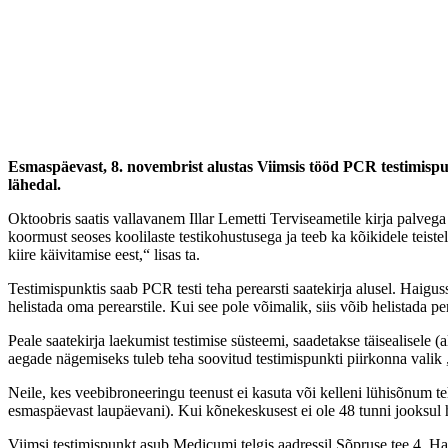
Esmaspäevast, 8. novembrist alustas Viimsis tööd PCR testimispu
lähedal.
Oktoobris saatis vallavanem Illar Lemetti Terviseametile kirja palve
koormust seoses koolilaste testikohustusega ja teeb ka kõikidele teiste
kiire käivitamise eest,“ lisas ta.
Testimispunktis saab PCR testi teha perearsti saatekirja alusel. Haig
helistada oma perearstile. Kui see pole võimalik, siis võib helistada p
Peale saatekirja laekumist testimise süsteemi, saadetakse täisealisele 
aegade nägemiseks tuleb teha soovitud testimispunkti piirkonna valik „
Neile, kes veebibroneeringu teenust ei kasuta või kelleni lühisõnum teh
esmaspäevast laupäevani). Kui kõnekeskusest ei ole 48 tunni jooksul hel
Viimsi testimispunkt asub Medicumi telgis aadressil Sõpruse tee 4, H