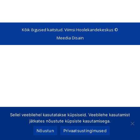
Kõik õigused kaitstud. Viimsi Hoolekandekeskus ©
Meedia Disain
Sellel veebilehel kasutatakse küpsiseid. Veebilehe kasutamist
jätkates nõustute küpsiste kasutamisega.
Nõustun
Privaatsustingimused