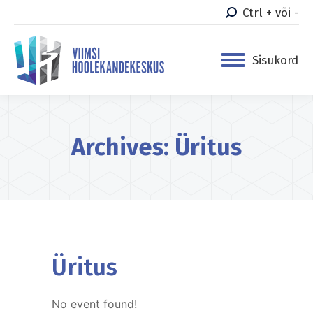
Ctrl + või -
Sisukord
Archives:
Üritus
You are here:
Üritus
No event found!