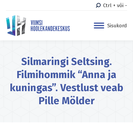
Ctrl + või -
Sisukord
Silmaringi Seltsing.
Filmihommik “Anna ja
kuningas”. Vestlust veab
Pille Mölder
You are here: