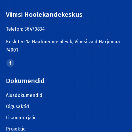
Viimsi Hoolekandekeskus
Telefon: 56470834
Kesk tee 1a Haabneeme alevik, Viimsi vald Harjumaa
74001
Find us on:
Facebook
page
Dokumendid
opens
in
Alusdokumendid
new
window
Õigusaktid
Lisamaterjalid
Projektid