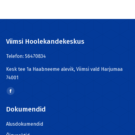
Viimsi Hoolekandekeskus
Telefon: 56470834
Kesk tee 1a Haabneeme alevik, Viimsi vald Harjumaa
74001
Find us on:
Facebook
page
Dokumendid
opens
in
Alusdokumendid
new
window