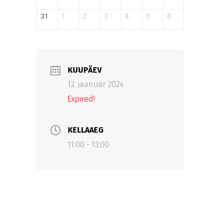
31
1
2
3
4
5
6
KUUPÄEV
12. jaanuar 2024
Expired!
KELLAAEG
11:00 - 13:00