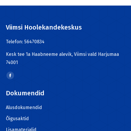
Viimsi Hoolekandekeskus
Telefon: 56470834
Kesk tee 1a Haabneeme alevik, Viimsi vald Harjumaa
74001
Find us on:
Facebook
page
Dokumendid
opens
in
Alusdokumendid
new
window
Õigusaktid
Lisamaterjalid