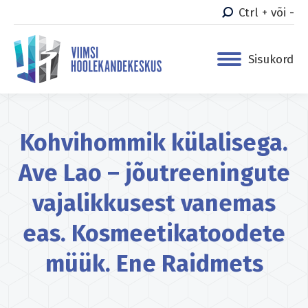
Ctrl + või -
Sisukord
Kohvihommik külalisega.
Ave Lao – jõutreeningute
vajalikkusest vanemas
eas. Kosmeetikatoodete
müük. Ene Raidmets
You are here: