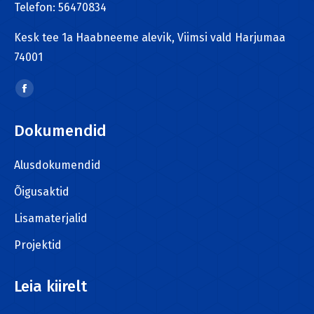
Telefon: 56470834
Kesk tee 1a Haabneeme alevik, Viimsi vald Harjumaa
74001
Find us on:
Facebook
page
Dokumendid
opens
in
Alusdokumendid
new
window
Õigusaktid
Lisamaterjalid
Projektid
Leia kiirelt