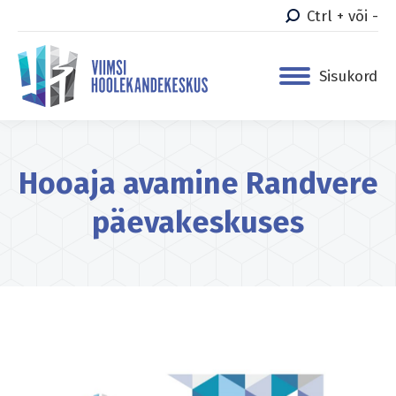
Ctrl + või -
Sisukord
Hooaja avamine Randvere
päevakeskuses
You are here: