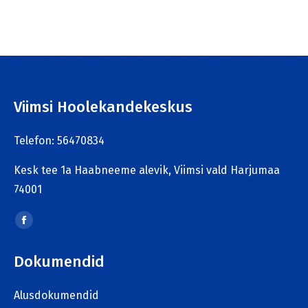
Viimsi Hoolekandekeskus
Telefon: 56470834
Kesk tee 1a Haabneeme alevik, Viimsi vald Harjumaa
74001
Find us on:
Facebook
page
Dokumendid
opens
in
Alusdokumendid
new