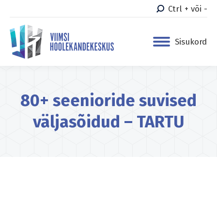
Ctrl + või -
Sisukord
80+ seenioride suvised
väljasõidud – TARTU
You are here: