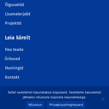
window
Õigusaktid
Lisamaterjalid
Projektid
Leia kiirelt
Hea teada
Üritused
Huviringid
Kontakt
Sellel veebilehel kasutatakse küpsiseid. Veebilehe kasutamist
jätkates nõustute küpsiste kasutamisega.
Kõik õigused kaitstud. Viimsi Hoolekandekeskus ©
Nõustun
Privaatsustingimused
Meedia Disain