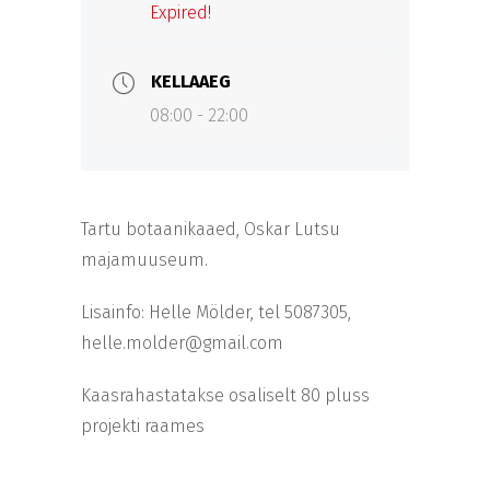
Expired!
KELLAAEG
08:00 - 22:00
Tartu botaanikaaed, Oskar Lutsu
majamuuseum.
Lisainfo: Helle Mölder, tel 5087305,
helle.molder@gmail.com
Kaasrahastatakse osaliselt 80 pluss
projekti raames