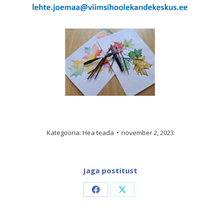
Kategooria:
Hea teada
november 2, 2023
Jaga postitust
Share
Share
on
on