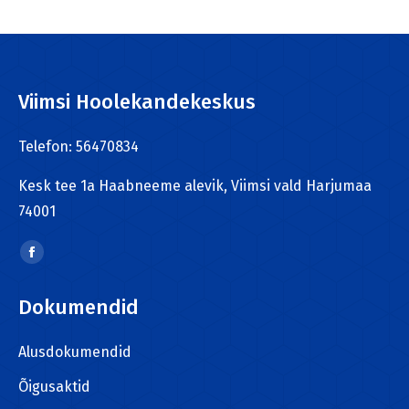
Viimsi Hoolekandekeskus
Telefon: 56470834
Kesk tee 1a Haabneeme alevik, Viimsi vald Harjumaa
74001
Find us on:
Facebook
page
Dokumendid
opens
in
Alusdokumendid
new
window
Õigusaktid