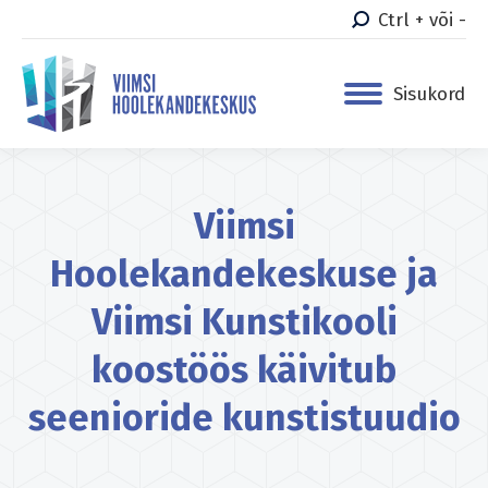
Ctrl + või -
Sisukord
Viimsi
Hoolekandekeskuse ja
Viimsi Kunstikooli
koostöös käivitub
seenioride kunstistuudio
You are here: