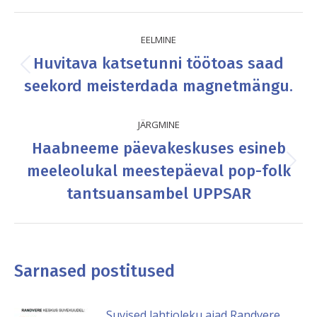
Facebook
X
Post
EELMINE
navigation
Huvitava katsetunni töötoas saad
Previous
seekord meisterdada magnetmängu.
post:
JÄRGMINE
Haabneeme päevakeskuses esineb
meeleolukal meestepäeval pop-folk
Next
post:
tantsuansambel UPPSAR
Sarnased postitused
Suvised lahtioleku ajad Randvere