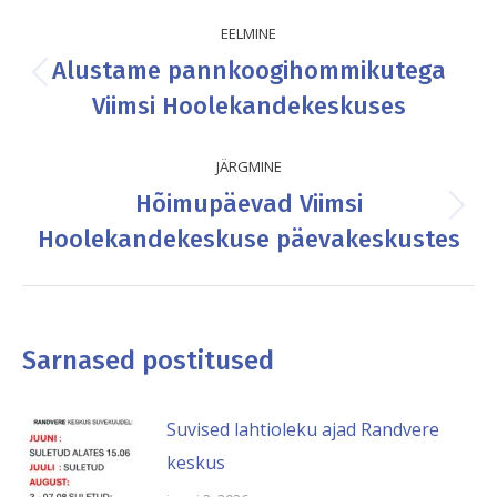
Post
EELMINE
navigation
Alustame pannkoogihommikutega
Previous
Viimsi Hoolekandekeskuses
post:
JÄRGMINE
Hõimupäevad Viimsi
Next
Hoolekandekeskuse päevakeskustes
post:
Sarnased postitused
Suvised lahtioleku ajad Randvere
keskus