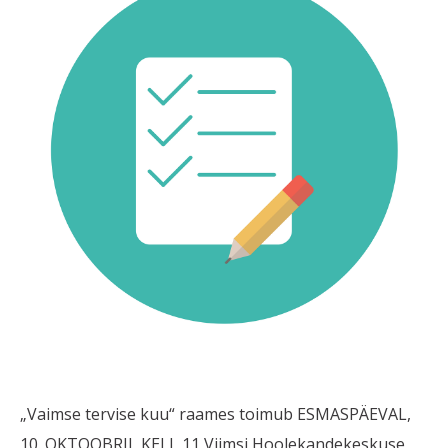
„Vaimse tervise kuu“ raames toimub ESMASPÄEVAL,
10. OKTOOBRIL KELL 11 Viimsi Hoolekandekeskuse