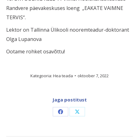
Randvere päevakeskuses loeng „EAKATE VAIMNE
TERVIS“.
Lektor on Tallinna Ülikooli nooremteadur-doktorant
Olga Lupanova
Ootame rohket osavõttu!
Kategooria:
Hea teada
oktoober 7, 2022
Jaga postitust
Share
Share
on
on
Facebook
X