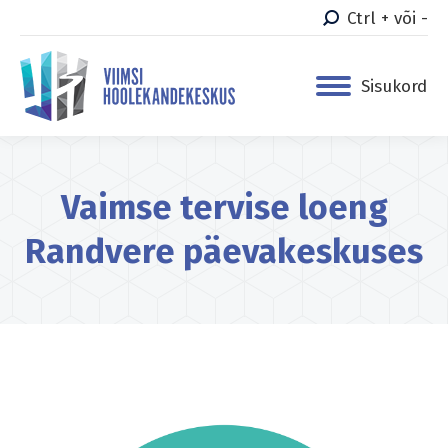
Ctrl + või -
Sisukord
Vaimse tervise loeng
Randvere päevakeskuses
You are here: