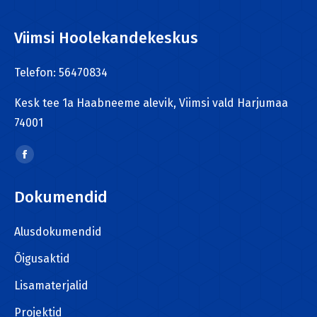
Viimsi Hoolekandekeskus
Telefon: 56470834
Kesk tee 1a Haabneeme alevik, Viimsi vald Harjumaa
74001
Find us on:
Facebook
page
Dokumendid
opens
in
Alusdokumendid
new
window
Õigusaktid
Lisamaterjalid
Projektid