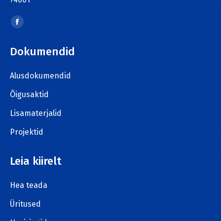
Find us on:
Facebook
page
Dokumendid
opens
in
Alusdokumendid
new
window
Õigusaktid
Lisamaterjalid
Projektid
Leia kiirelt
Hea teada
Üritused