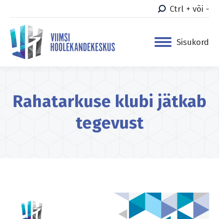
Ctrl + või -
Sisukord
Rahatarkuse klubi jätkab
tegevust
You are here: