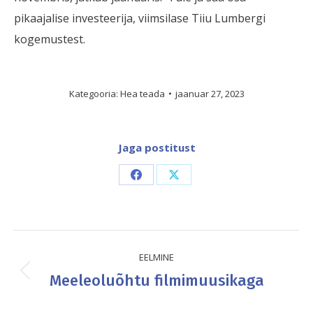
pikaajalise investeerija, viimsilase Tiiu Lumbergi
kogemustest.
Kategooria:
Hea teada
jaanuar 27, 2023
Jaga postitust
Share
Share
on
on
Facebook
X
Post
EELMINE
navigation
Meeleoluõhtu filmimuusikaga
Previous
post: