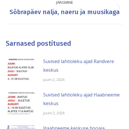
JÄRGMINE
Sõbrapäev nalja, naeru ja muusikaga
Next
post:
Sarnased postitused
Suvised lahtioleku ajad Randvere
keskus
juuni 2, 2026
Suvised lahtioleku ajad Haabneeme
keskus
juuni 2, 2026
Haabneeme keskuse hooaja