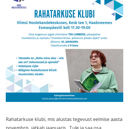
Rahatarkuse klubi, mis alustas tegevust eelmise aasta
novembris, jätkab jaanuaris. Tule ja saa osa