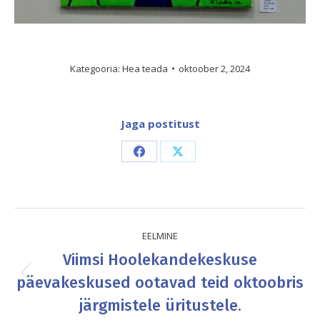
Kategooria:
Hea teada
oktoober 2, 2024
Jaga postitust
Share
Share
on
on
Facebook
X
Post
EELMINE
navigation
Viimsi Hoolekandekeskuse
päevakeskused ootavad teid oktoobris
Previous
post:
järgmistele üritustele.