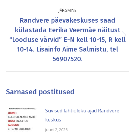
JÄRGMINE
Randvere päevakeskuses saad
külastada Eerika Veermäe näitust
“Looduse värvid” E-N kell 10-15, R kell
Next
post:
10-14. Lisainfo Aime Salmistu, tel
56907520.
Sarnased postitused
Suvised lahtioleku ajad Randvere
keskus
juuni 2, 2026