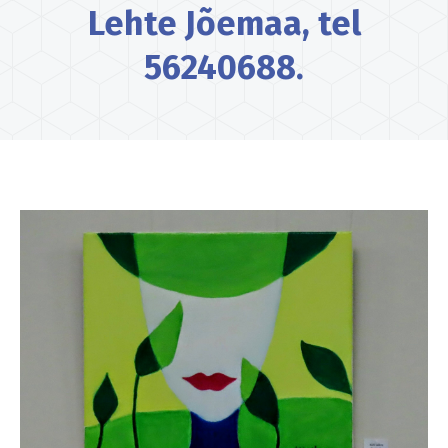
Lehte Jõemaa, tel
56240688.
You are here: