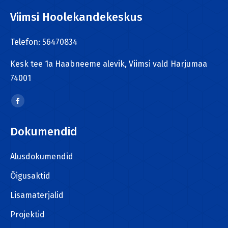
Viimsi Hoolekandekeskus
Telefon: 56470834
Kesk tee 1a Haabneeme alevik, Viimsi vald Harjumaa
74001
Find us on:
Facebook
page
Dokumendid
opens
in
Alusdokumendid
new
window
Õigusaktid
Lisamaterjalid
Projektid