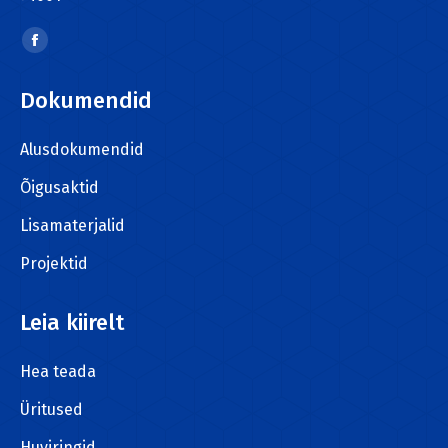
Find us on:
Facebook
page
Dokumendid
opens
in
Alusdokumendid
new
window
Õigusaktid
Lisamaterjalid
Projektid
Leia kiirelt
Hea teada
Üritused
Huviringid