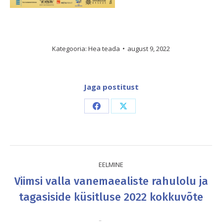
Kategooria:
Hea teada
august 9, 2022
Jaga postitust
Share
Share
on
on
Facebook
X
Post
EELMINE
navigation
Viimsi valla vanemaealiste rahulolu ja
Previous
tagasiside küsitluse 2022 kokkuvõte
post: