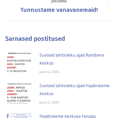
JÄRGMINE
Tunnustame vanavanemaid!
Next
post:
Sarnased postitused
Suvised lahtioleku ajad Randvere
keskus
juuni 2, 2026
Suvised lahtioleku ajad Haabneeme
keskus
juuni 2, 2026
Haabneeme keskuse hooaja