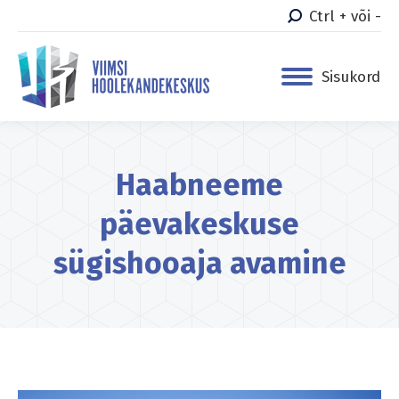
Ctrl + või -
Sisukord
Haabneeme
päevakeskuse
sügishooaja avamine
You are here: