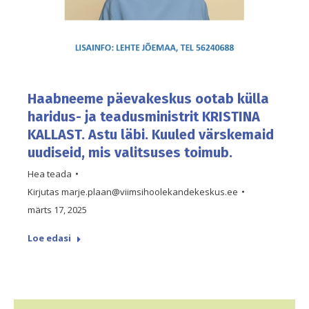
Haabneeme päevakeskus ootab külla
haridus- ja teadusministrit KRISTINA
KALLAST. Astu läbi. Kuuled värskemaid
uudiseid, mis valitsuses toimub.
Hea teada
Kirjutas
marje.plaan@viimsihoolekandekeskus.ee
märts 17, 2025
Loe edasi