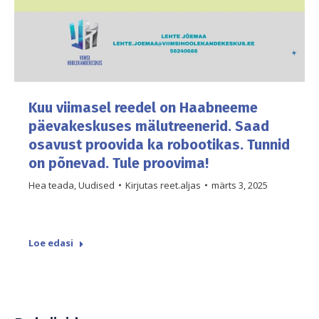
Kuu viimasel reedel on Haabneeme
päevakeskuses mälutreenerid. Saad
osavust proovida ka robootikas. Tunnid
on põnevad. Tule proovima!
Hea teada
,
Uudised
Kirjutas
reet.aljas
märts 3, 2025
Loe edasi