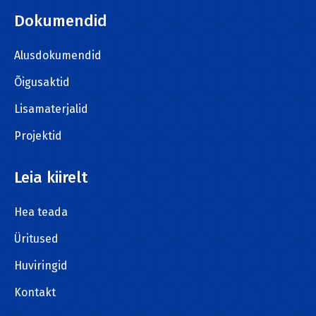
page
Dokumendid
opens
in
Alusdokumendid
new
window
Õigusaktid
Lisamaterjalid
Projektid
Leia kiirelt
Hea teada
Üritused
Huviringid
Kontakt