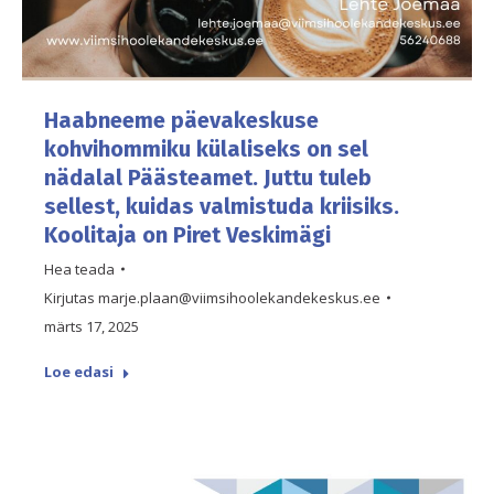
Haabneeme päevakeskuse
kohvihommiku külaliseks on sel
nädalal Päästeamet. Juttu tuleb
sellest, kuidas valmistuda kriisiks.
Koolitaja on Piret Veskimägi
Hea teada
Kirjutas
marje.plaan@viimsihoolekandekeskus.ee
märts 17, 2025
Loe edasi