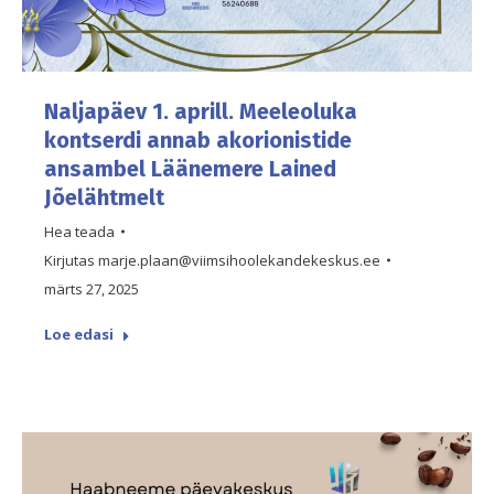
Naljapäev 1. aprill. Meeleoluka
kontserdi annab akorionistide
ansambel Läänemere Lained
Jõelähtmelt
Hea teada
Kirjutas
marje.plaan@viimsihoolekandekeskus.ee
märts 27, 2025
Loe edasi