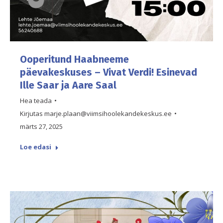
Ooperitund Haabneeme
päevakeskuses – Vivat Verdi! Esinevad
Ille Saar ja Aare Saal
Hea teada
Kirjutas
marje.plaan@viimsihoolekandekeskus.ee
märts 27, 2025
Loe edasi