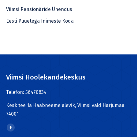
Viimsi Pensionäride Ühendus
Eesti Puuetega Inimeste Koda
Viimsi Hoolekandekeskus
Telefon: 56470834
Kesk tee 1a Haabneeme alevik, Viimsi vald Harjumaa
74001
Find us on:
Facebook