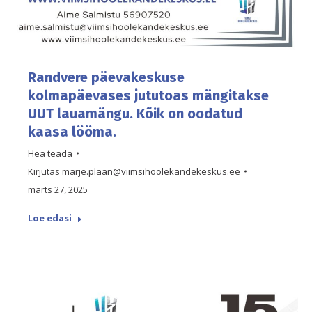
Randvere päevakeskuse
kolmapäevases jututoas mängitakse
UUT lauamängu. Kõik on oodatud
kaasa lööma.
Hea teada
Kirjutas
marje.plaan@viimsihoolekandekeskus.ee
märts 27, 2025
Loe edasi