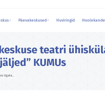
skus
Päevakeskused
Huviringid
Hoolekande
skus
Päevakeskused
Huviringid
Hoolekande
skuse teatri ühisküla
 jäljed” KUMUs
tus Ugala…