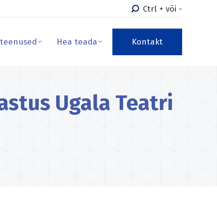
Ctrl + või -
teenused
Hea teada
Kontakt
teenused
Hea teada
Kontakt
stus Ugala Teatri