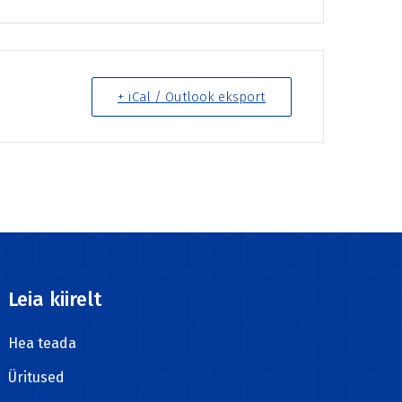
+ iCal / Outlook eksport
Leia kiirelt
Hea teada
Üritused