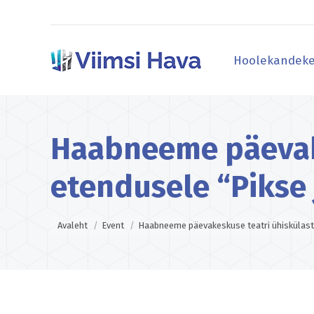
Hoolekandeke
Hoolekandeke
Haabneeme päevake
etendusele “Pikse
You are here:
Avaleht
Event
Haabneeme päevakeskuse teatri ühiskülas