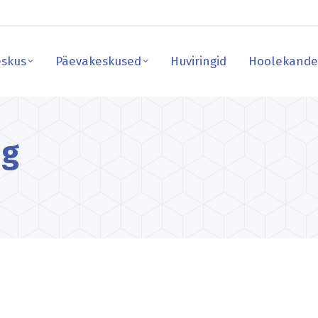
skus
Päevakeskused
Huviringid
Hoolekande
skus
Päevakeskused
Huviringid
Hoolekande
ng