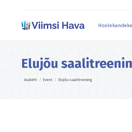
Hoolekandeke
Hoolekandeke
Elujõu saalitreeni
You are here:
Avaleht
Event
Elujõu saalitreening