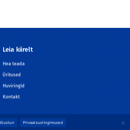
Leia kiirelt
Hea teada
Üritused
Huviringid
Kontakt
Nõustun
Privaatsustingimused
Meedia Disain