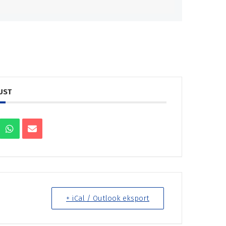
UST
+ iCal / Outlook eksport