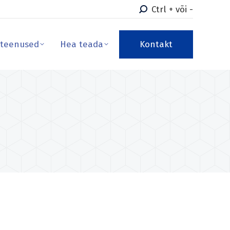
Ctrl + või -
teenused
Hea teada
Kontakt
teenused
Hea teada
Kontakt