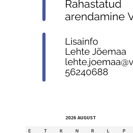
2026 AUGUST
E
T
K
N
R
L
P