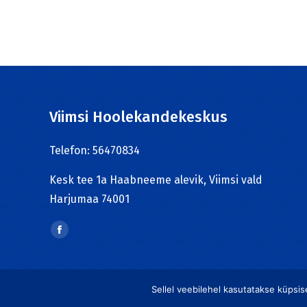
Viimsi Hoolekandekeskus
Telefon: 56470834
Kesk tee 1a Haabneeme alevik, Viimsi vald
Harjumaa 74001
Find us on:
Facebook
page
opens
Sellel veebilehel kasutatakse küpsi
in
Kõik õigused kaitstud. Viimsi Hoolekandekeskus ©